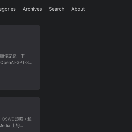
egories
Archives
Search
About
玩看，順便記錄一下
OpenAI-GPT-3-
請一組 API Token 在
api_key =
response =
 Telegram API 接
OSWE 證照，趁
dia 上的
總共有 460 張，目前