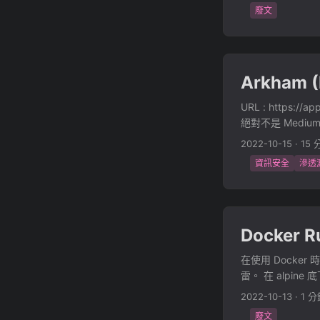
ESP32 的 3
return i length = 
廢文
可，這邊沒有太大的技
r.append(chr(bina
Server 架在我的 G
到 9001 Port，所以就
./:/mosquitto/:
Arkham (
能 persistence tr
listener 1883 so
URL : https:
/mosquitto/c
絕對不是 Medi
應該都會覺得打得很痛
2022-10-15
·
15 
DES 加解密 Java V
資訊安全
滲透
析 Base64 圖片還
以先匿名登上去 ~/HTB
v0.10.1.dev1+20
list of comman
Docker 
一個 appserver.
在使用 Docker 時
雷。 在 alpine
binary 的話，
2022-10-13
·
1 分
廢文