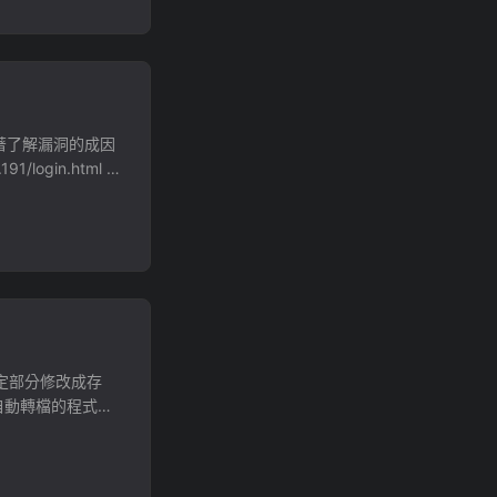
度來試著了解漏洞的成因
/login.html 是
ost 一個 Json
個 IIS 的
那我們可以試著看
n，發現他會噴錯。
AccountControlle
機的設定部分修改成存
什麼自動轉檔的程式，
f-convert 這套
實就是一個 for 迴圈
ollerContext
 修改現有的附檔名，
 End of stack