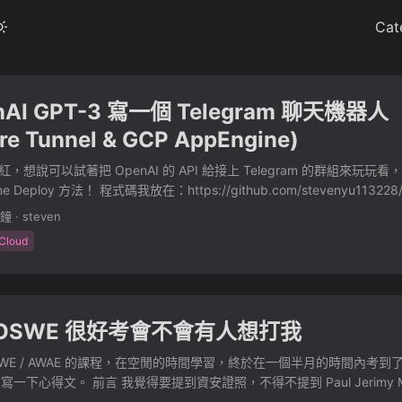
Cat
nAI GPT-3 寫一個 Telegram 聊天機器人
are Tunnel & GCP AppEngine)
 很紅，想說可以試著把 OpenAI 的 API 給接上 Telegram 的群組來玩
ne Deploy 方法！ 程式碼我放在：https://github.com/stevenyu113228/
ot 效果 OpenAI 先到 https://beta.openai.com/account/api-keys 申
分鐘
·
steven
隨意玩一下，複製他的 Example 來微調 import os import openai openai.
Cloud
I_API_KEY") start_sequence = "\nA:" restart_sequence = "\n\nQ: " 
n.create( model="text-davinci-003", prompt="Q: ", temperature=0,
 top_p=1, frequency_penalty=0, presence_penalty=0, stop=["\n"] )
 BotFather 來新增 Bot ...
OSWE 很好考會不會有人想打我
WE / AWAE 的課程，在空閒的時間學習，終於在一個半月的時間內考到了 
一下心得文。 前言 我覺得要提到資安證照，不得不提到 Paul Jerimy Me
rtification Roadmap。 以目前 2022 年 8 月最新版，該列表上的資安證照