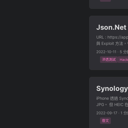
Json.Net
URL : https
與 Exploit 方法
一個登入介面，透過弱
2022-10-11
·
5 分
來進行登入，而登入後會
滲透測試
Hack
Server。 這
看，如果我們給他一
at DemoApp.Data
DemoApp.Data.Usu
Synology
DemoAppExplanait
C:\Users\admin\
iPhone 透過 S
r.cs:line 24 at l
JPG。 但 HEI
System.Web.Http.
所以短期可能只能自己處理
<>c__DisplayClas
2022-09-17
·
1 
Docker Image
System.Web.Http
廢文
去枚舉 *.heic
controllerContex