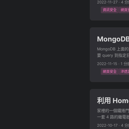
2022-11-27
·
4 
我持有的基本上都偏向
資訊安全
網頁
LPT 及 CP
同樣的領域，因為
認為難度也僅供參
都是 OSCP， OS
MongoDB 
是 WEB-30
取得 OSCP 證
MongoDB 上面
的方向是以 We
要 query 到指
依照官網有提供的內容來進
行解答。 不過 Hac
JavaScript Proto
2022-11-15
·
1 分
這會出現耗時，以及
methodologies So
網頁安全
滲透
傳統 SQL inje
deserialization R
只需要變更 query 函數
restrictions and 
requests.get(r"h
and User Defined
True else: return 
restrictions UDF
利用 Home
guess = int(left+
Server side temp
\x{%s}].{%s}" % (i
database func
家裡的一個鐵捲門
query(command): le
對於一個常打 CT
一套 4 路的繼
in range(left,rig
現代 CTF 那些噁
單的，開發版我採用
[2:]:0>4}", lengt
2022-10-17
·
4 
該還是可行。 ...