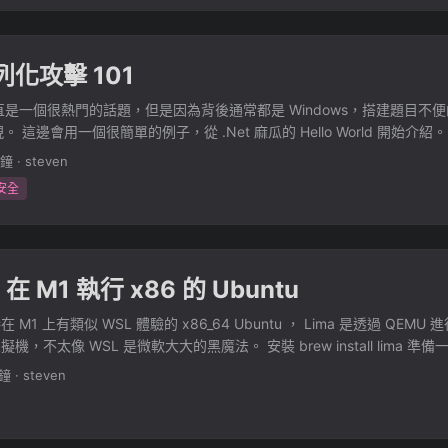
ipt。 因為懶得重 Build Docker image 我選擇了 1 的方法。 腳本如下，先 
ous location where exception was thrown --- at
 mkdir heic for a in *.HEIC; do mv -- "$a" "$(pwd)/heic/${a%
ExceptionServices.ExceptionDispatchInfo.Throw() at
run --rm -u "$(id -u):$(id -g)" -v $(pwd)/heic:/input -v $(pwd):/out
CompilerServices.TaskAwaiter.HandleNonSuccessAndDebuggerNotif
序列化攻擊 101
權限問題，可以自己 hard code uid 跟 gid 即可，可以直接 cat /etc/pass
Web.Http.Controllers.ApiControllerActionInvoker.d__1.MoveNext() --- 
ous location where exception was thrown --- at
一直是一個很熱門的話題，但是因為背後通常都是 Windows，搭建題目不
ExceptionServices.ExceptionDispatchInfo.Throw() at
。 這邊會用一個很簡單的例子，從 .Net 麻瓜的 Hello World 開始介
CompilerServices.TaskAwaiter.HandleNonSuccessAndDebuggerNotif
進行編譯，需要先把 C:\Windows\Microsoft.NET\Framework\v4.0.30
分鐘
·
steven
Web.Http.Controllers.ActionFilterResult.d__5.MoveNext() --- End of s
ld 身為一個不熟 C# 的人，凡事從 Hello World 開始 using System; namespac
n where exception was thrown --- at
安全
atic void Main(string[] args){ Console.WriteLine("Hello World!"); } } 
ExceptionServices.ExceptionDispatchInfo.Throw() at
indows\Microsoft.NET\Framework\v4.0.30319\WPF\PresentationFrame
CompilerServices.TaskAwaiter.HandleNonSuccessAndDebuggerNotif
NET\Framework\v4.0.30319\WPF\WindowsBase.dll /t:exe /out:hello.e
m.Web.Http.Dispatcher.HttpControllerDispatcher.d__15.MoveNex
d! 0x2 Hello Class C# 中，Class 的寫法是這樣 using System; namespac
QQ，接下來我們觀察正確的登入後，他吐出來的餅乾是啥。很直覺可以
 在 M1 執行 x86 的 Ubuntu
static void Main(string[] args){ Meow myMeow = new Meow(); my
.Meowww(); } } public class Meow{ public string MeowName{ get; se
M1 上有類似 WSL 體驗的 x86_64 Ubuntu ， Lima 是透過 QEM
le.WriteLine("Hello " + MeowName + " meow meow!"); } } } 編譯 ...
，不太像 WSL 是微軟大大的黑魔法。 安裝 brew install lima 準備
xample，並修改，增加第一行的 arch，根據官方文件表示，增加 arch 
分鐘
·
steven
" images: # Try to use release-yyyyMMdd image if available. Note 
 removed after several months. - location: "https://cloud-
om/releases/22.04/release-20220712/ubuntu-22.04-server-cloudi