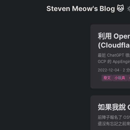
Steven Meow's Blog 🐱
利用 Ope
(Cloudfl
最近 ChatGPT
GCP 的 AppEngi
Telegram-Chatb
2022-12-04
·
2 
Playground 上面
廢文
小玩具
os.getenv("OPENA
openai.Completio
max_tokens=100,
下來到 Telegram 的
如果我說 
前陣子報名了 OS
還沒有忘記之前來寫
Security Ce