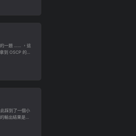
焊出來接上繼電器即
:
我直接把 MQTT
ose.yml 由於我用不
itto volumes: -
password_file 的功
/mosquitto.log
sword_file
 最硬的一題 …… ，這
...
到 OSCP 的人
析 HMAC 簽章
 folder (ost) 解
SMB 有開 SMB 所
Type help for
取 BatShare，裡面有
，但我卻因此踩到了一個小
果程式的輸出結果是