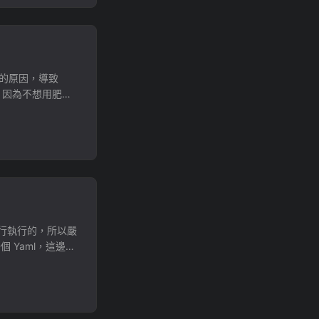
ssh 上 NAS，並
.HEIC}.heic";
put shellbro/heif-
ication(Task
wd | 取得 ID
End of stack
便的原因，導致
紹。 因為不想用肥肥
ication(Task
319\ 加到 path
tack trace from
e helloworld{
} 編譯 csc
work.dll;C:\Win
ication(Task
xe hello.cs 可以
t()"% 然而，這些錯誤並
e hello_class{
知道他是一個
Meow.MeowName =
t; } public void
U 進行執行的，所以嚴
一個 Yaml，這邊我
就能直接指定 CPU
that release-
mg-amd64.img"