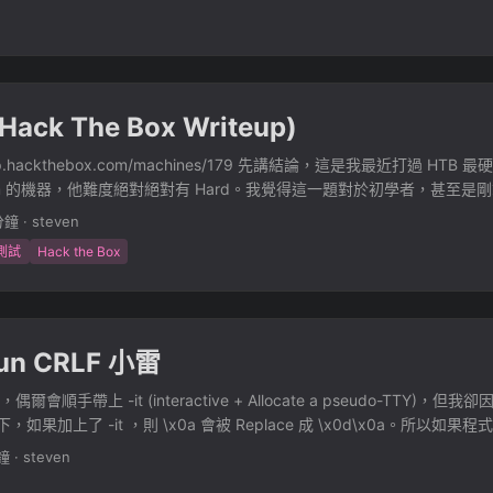
.3V 方便很多。 把遙控器拆開後，透過電表量一下開關的接點，並直接把線
get_len() print(f"String Length = {length}") r = [] for i in range(length)
術難度。 MQTT Server ESP32 透過接收 MQTT 是最簡單的方法，
ry_search_content(index=i,length=length))) print(''.join(r))
CP 上，使用 Eclipse Mosquitto 的 Docker Compose docker-comp
將它著解掉 version: "3" services: mosquitto: image: eclipse-mosqu
rw ports: - 1883:1883 # - 9001:9001 config/mosquitto.conf 則開啟了 
Hack The Box Writeup)
ue persistence_location /mosquitto/data/ log_dest file /mosquitto/log
cket_domain ipv4 ## Authentication ## # allow_anonymous false pas
//app.hackthebox.com/machines/179 先講結論，這是我最近打過 HTB
onfig/password.txt 接下來只需要透過 README.md 上面的方式設定帳密即可 
um 的機器，他難度絕對絕對有 Hard。我覺得這一題對於初學者，甚至是剛拿
苦 QWQ 這一題題目包含的知識點： LUKS 解密 Tomcat Config 解
分鐘
·
steven
iewstate 反序列化 Bypass Windows Defender Microsoft Outlook email
測試
Hack the Box
原 Invoke-command 切換使用者 Bypass CLM CMSTP UAC Bypass 
/Arkham/new ᐅ smbclient.py 10.129.106.199 Impacket
220720.103933.3c6713e3 - Copyright 2022 SecureAuth Corporation 
ds # login meow Password: [*] GUEST Session Granted 發現可以存
Run CRLF 小雷
zip，載下來分析 ...
，偶爾會順手帶上 -it (interactive + Allocate a pseudo-TTY)
 底下，如果加上了 -it ，則 \x0a 會被 Replace 成 \x0d\x0a。所以如
會因此壞掉 QQ
鐘
·
steven