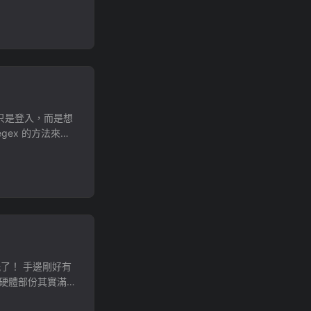
P 以及不予置評的
有許多證照雖然在
 ……)，所以我
，大家最推的通常
的課程。 OSWE 則
背景是，去年年底
本的涉略，但最熟悉
標不只是登入，而是想
說明太多，不過可以
egex 的方法來進
and RCE
trings 進行爆破。
tools and
功能，寫了一款類似於
 .NET
Code。 使用上來看，
g file upload
: res =
greSQL Extension
 res.text: return
haracter
 left > 3: # 4:
ting (black box)
e(r"^.{%s}[\x{%s}-
ection RCE via
dex-1)) if
實從這邊的項目可以看出來，
了！ 手邊剛好有
, end="\r") for i
老的洞，並沒有那麼
 硬體部份其實滿簡
hex(int(i))
rogress 來解應
使用起來會比普通
 ({chr(i)})")