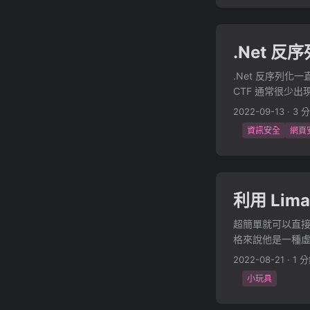
2. 修改這個 Scr
trace from previ
cd 到準備轉檔的資料夾即可
System.Runtime.
done sudo docker 
System.Runtime.
.Net 反
convert 如果遇到
task) at System.
trace from previ
.Net 反序列化
System.Runtime.
CTF 通常很少出現
System.Runtime.
CS，因此使用 csc 
2022-09-13
·
3 
task) at System.
0x1 Hello Wor
previous locatio
資訊安全
網頁
class Program{ st
System.Runtime.
/reference:C:\W
System.Runtime.
dows\Microsoft.
task) at Syste
順利的 Hello Worl
沒有太大的幫助 
利用 Lima
class Program{ 
base64 ...
"Steven"; myMeow
超簡單就可以直接在 
Meowww(){ Conso
格來說他是一種虛擬機
是直接抄官方的 E
2022-08-21
·
1 
型態 arch: "x86_64
小玩具
yyyyMMdd will be
images.ubuntu.c