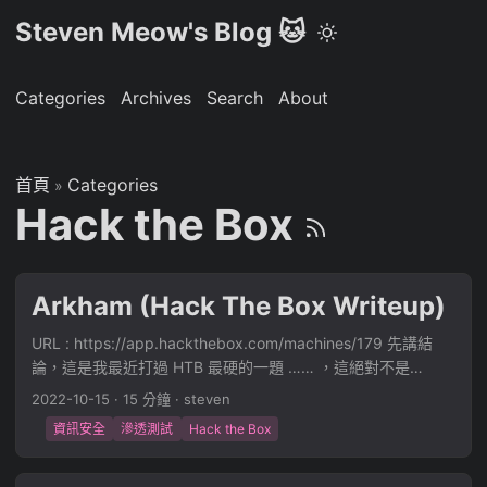
Steven Meow's Blog 🐱
Categories
Archives
Search
About
首頁
Categories
»
Hack the Box
Arkham (Hack The Box Writeup)
URL : https://app.hackthebox.com/machines/179 先講結
論，這是我最近打過 HTB 最硬的一題 …… ，這絕對不是
Medium 的機器，他難度絕對絕對有 Hard。我覺得這一題對於
2022-10-15
·
15 分鐘
·
steven
初學者，甚至是剛拿到 OSCP 的人應該都會覺得打得很痛苦
資訊安全
滲透測試
Hack the Box
QWQ 這一題題目包含的知識點： LUKS 解密 Tomcat Config
解析 HMAC 簽章 DES 加解密 Java Viewstate 反序列化
Bypass Windows Defender Microsoft Outlook email folder