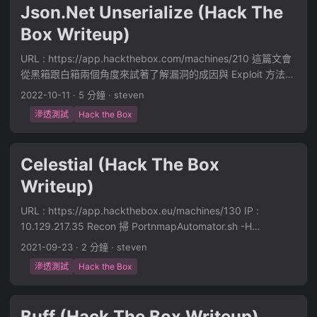
Json.Net Unserialize (Hack The
(ost) 解析 Base64 圖片還原 Invoke-command 切換使用者
Box Writeup)
Bypass CLM CMSTP UAC Bypass SMB 有開 SMB 所以先匿
名登上去 ~/HTB/Arkham/new ᐅ smbclient.py
URL : https://app.hackthebox.com/machines/210 這篇文會
10.129.106.199 Impacket
從黑箱跟白箱兩個角度來試著了解漏洞的成因與 Exploit 方法，
v0.10.1.dev1+20220720.103933.3c6713e3 - Copyright
省略一些掃描的過程，直接進入滲透步驟。 Black Box
2022 SecureAuth Corporation Type help for list of
2022-10-11
·
5 分鐘
·
steven
http://10.129.227.191/login.html 是一個登入介面，透過弱密碼
commands # login meow Password: [*] GUEST Session
滲透測試
Hack the Box
admin / admin 可以進入後台。 觀察登入狀態，可以看出我們
Granted 發現可以存取 BatShare，裡面有一個
是 Post 一個 Json 來進行登入，而登入後會幫我們 Set 一組
appserver.zip，載下來分析 ...
Cookie，從 Response 的 Header 可以看出這是一個 IIS 的
Celestial (Hack The Box
Server。 這邊可以猜測說，登入後他應該會把 Json 解析或反
Writeup)
序列化到某個物件之中，那我們可以試著看看，如果我們給他
一個壞掉的 Json 會發生什麼事，例如下圖給他一個最後缺少 "
URL : https://app.hackthebox.eu/machines/130 IP :
的 Json，發現他會噴錯。 at
10.129.217.35 Recon 掃 PortnmapAutomator.sh -H
DemoApp.Data.UsuariosData.GetMd5Hash(String input) at
10.129.217.35 -t recon 掃路徑- 首頁 404- 發現有餅乾- F5
DemoApp.Data.UsuariosData.Autenticar(String usuario,
2021-09-23
·
2 分鐘
·
steven
後- 發現餅乾是 Serialize Serialize import requests import
String password) at
滲透測試
Hack the Box
base64 src = b'{"username":"Dummy","country":"Idk
DemoAppExplanaiton.Controllers.AccountController.Login(U
Probably Somewhere Dumb","city":"Lametown","num":"2"}'
suario login) in
dst = base64.b64encode(src).decode('ascii') cookies = {
C:\Users\admin\source\repos\DemoAppExplanaiton\DemoA
Buff (Hack The Box Writeup)