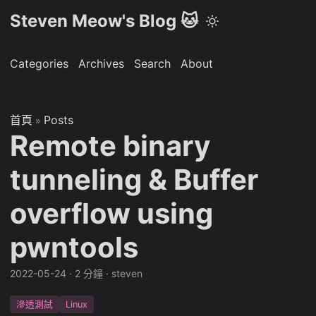
Steven Meow's Blog 🐱
Categories
Archives
Search
About
首頁
Posts
»
Remote binary
tunneling & Buffer
overflow using
pwntools
2022-05-24
·
2 分鐘
·
steven
滲透測試
Linux