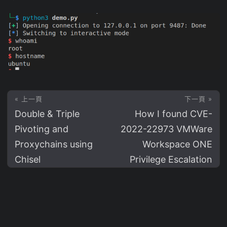
« 上一頁
下一頁 »
Double & Triple
How I found CVE-
Pivoting and
2022-22973 VMWare
Proxychains using
Workspace ONE
Chisel
Privilege Escalation
© 2026
Steven Meow's Blog 🐱
·
Powered by
Hugo
&
PaperMod